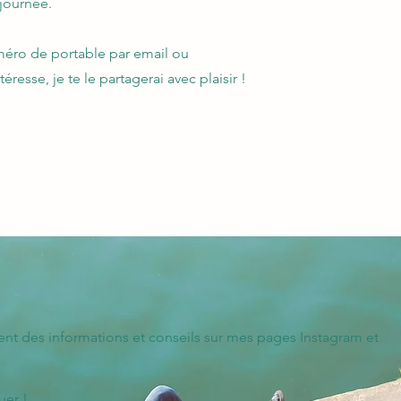
 journée.
éro de portable par email ou
éresse, je te le partagerai avec plaisir !
ent des informations et conseils sur mes pages Instagram et
uer !