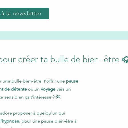
 à la newsletter
our créer ta bulle de bien-
être

 une bulle bien-être, t’offrir une
pause
t de détente
ou un
voyage
vers un
te sens bien ça t’intéresse ? 💭.
j'adore proposer à quelqu'un qui
l'hypnose,
pour une pause bien-être à