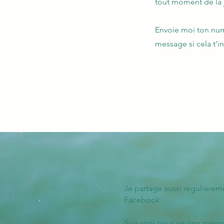
tout moment de la
Envoie moi ton num
message si cela t'int
Je partage aussi régulièrem
Facebook.
Suis-moi pour ne rien manq